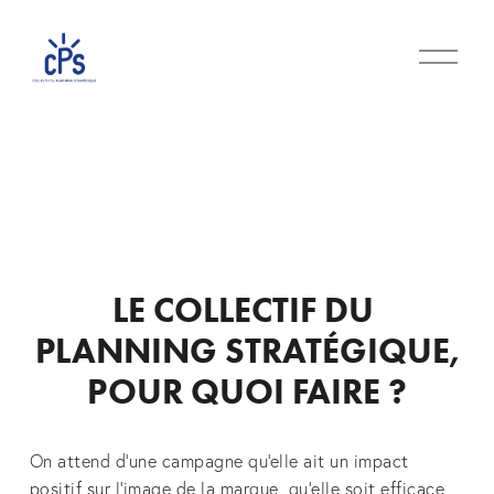
O
u
v
r
i
r
l
e
m
e
n
u
LE COLLECTIF DU 
PLANNING STRATÉGIQUE,
POUR QUOI FAIRE ?
On attend d'une campagne qu'elle ait un impact 
positif sur l'image de la marque, qu’elle soit efficace 